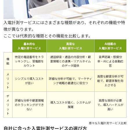
入電計測サービスにはさまざまな種類があり、それぞれの機能や特
徴が異なります。
ここでは代表的な種類とその機能を比較します。
基本的な
高度な
AI搭載の
入電計測サービス
入電計測サービス
入電計測サービス
特定の電話番号をトラ
通話録音・通話の内容分析・顧
音声認識・感情分
機
ッキングし、受電数を
客情報との連携・リアルタイム
析・AIによる自動応
能
カウント
のデータ提供
答
メ
高度な顧客分析が可
リ
シンプルで導入コスト
詳細な分析が可能で、マーケティ
能で、顧客体験を向
ッ
が低い
ング戦略の最適化に役立つ
上させる
ト
デ
メ
詳細な分析や顧客情報
高度な技術が必要
導入コストが高く、システムが
リ
のトラッキングができ
で、導入ハードルが
複雑
ッ
ない
高い
ト
様々な入電計測サービス比較
自社に合った入電計測サービスの選び方