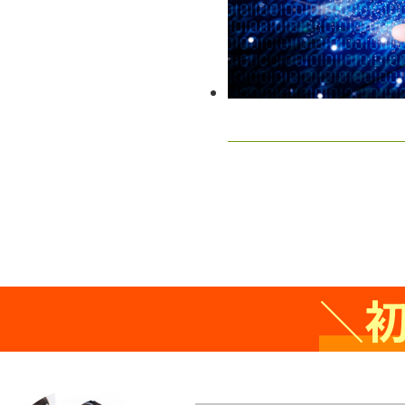
投
稿
ナ
ビ
＼
ゲ
ー
シ