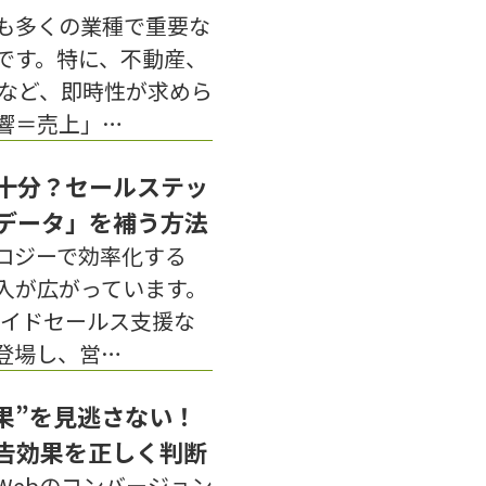
も多くの業種で重要な
です。特に、不動産、
Cなど、即時性が求めら
響＝売上」…
不十分？セールステッ
データ」を補う方法
ロジーで効率化する
入が広がっています。
ンサイドセールス支援な
登場し、営…
果”を見逃さない！
告効果を正しく判断
Webのコンバージョン