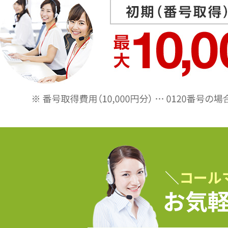
ョ
ン
＼
コール
お気