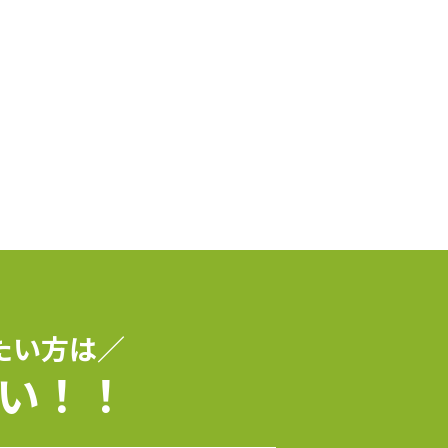
たい方は／
い！！