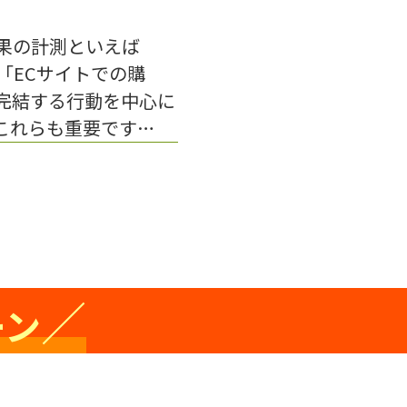
果の計測といえば
「ECサイトでの購
完結する行動を中心に
これらも重要です…
／
ーン