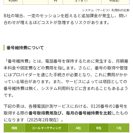
利用料
円
ョンまで）
号固定）
システム（サービス）利用料の比較
B社の場合、一定のセッションを超えると追加課金が発生し、問い
合わせが増えるほどコストが急増するリスクがあります。
番号維持費について
「番号維持費」とは、電話番号を保持するために発生する、月額基
本料金や固定費などの費用を指します。さらに、番号の取得や管理
にはプロバイダーを通じた手続きが必要となり、これに費用がかか
っている場合があります。また、サービスによっては項目としての
番号維持費は無く、システム利用料などに含まれることもあるよう
です。
下記の表は、各種電話計測サービスにおける、0120番号の1番号を
取得する際の
番号取得費用及び、毎月の番号維持費を比較
したもの
になります（2025年2月現在）。
項目
コールマーケティング
A社
B社
C社