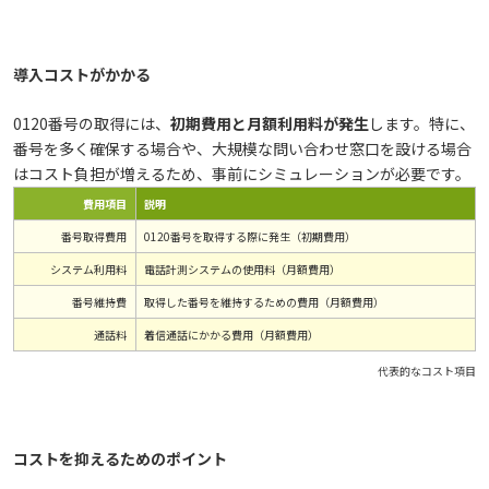
導入コストがかかる
0120番号の取得には、
初期費用と月額利用料が発生
します。特に、
番号を多く確保する場合や、大規模な問い合わせ窓口を設ける場合
はコスト負担が増えるため、事前にシミュレーションが必要です。
費用項目
説明
番号取得費用
0120番号を取得する際に発生（初期費用）
システム利用料
電話計測システムの使用料（月額費用）
番号維持費
取得した番号を維持するための費用（月額費用）
通話料
着信通話にかかる費用（月額費用）
代表的なコスト項目
コストを抑えるためのポイント