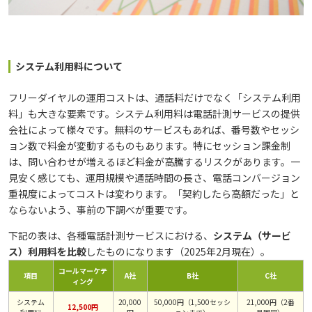
システム利用料について
フリーダイヤルの運用コストは、通話料だけでなく「システム利用
料」も大きな要素です。システム利用料は電話計測サービスの提供
会社によって様々です。無料のサービスもあれば、番号数やセッシ
ョン数で料金が変動するものもあります。特にセッション課金制
は、問い合わせが増えるほど料金が高騰するリスクがあります。一
見安く感じても、運用規模や通話時間の長さ、電話コンバージョン
重視度によってコストは変わります。「契約したら高額だった」と
ならないよう、事前の下調べが重要です。
下記の表は、各種電話計測サービスにおける、
システム（サービ
ス）利用料を比較
したものになります（2025年2月現在）。
コールマーケテ
項目
A社
B社
C社
ィング
システム
20,000
50,000円（1,500セッシ
21,000円（2番
12,500円