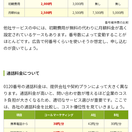
初期費用
2,000円
3,000円
無し
無し
月額料金
2,500円
2,500円
7,500円
5,000円
番号維持費の比較
他社サービスの中には、初期費用が無料の代わりに月額料金が高く
設定されているケースもあります。番号数によって変動することが
ほとんどです。広告で何番号くらいを使いそうか想定し、申し込む
のが良いでしょう。
通話料金について
0120番号の通話料金は、提供会社や契約プランによって大きく異な
ります。通話料金が高いと、問い合わせ数が増えるほど企業のコス
ト負担が大きくなるため、適切なサービス選びが重要です。ここで
は、各社の通話料金を比較し、コスト優位性を見ていきましょう。
項目
コールマーケティング
A社
B社
携帯電話から
30円/分
42円/分
30円/分