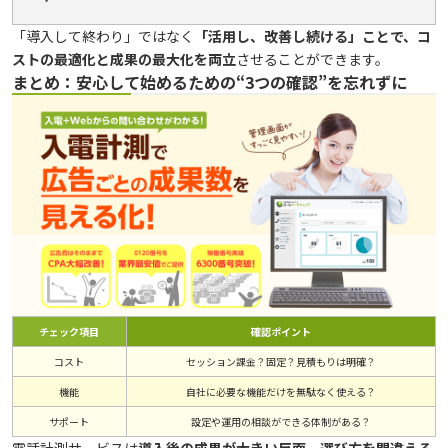
「導入して終わり」ではなく
「活用し、改善し続ける」ことで、コ
ストの最適化と成果の最大化を両立
させることができます。
まとめ：安心して始めるための“3つの確認”を忘れずに
チェック項目
確認ポイント
コスト
セッション課金？固定？見積もりは明確？
機能
自社に必要な機能だけを無駄なく使える？
サポート
設定や運用の相談ができる体制がある？
電話計測サービスは
導入後の成果が大きい反面、選び方を間違える