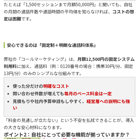
たとえば「1,500セッションまで月額50,000円」と聞いても、自社
の月間の通話件数や通話時間の平均値を知らなければ、
コストの想
定は困難
です。
安心できるのは「固定制＋明朗な通話料体系」
弊社の「コールマーケティング」は、
月額12,500円の固定システム
利用料
に加え、通話料（例：0120番号の場合：携帯30円/分、固定
13円/分）のみのシンプルな仕組みです。
使った分だけの
明確なコスト
問い合わせ件数が増えても
毎月のベース料金は一定
見積もりや社内予算申請もしやすく、
経営層への説明にも強
い
「料金の見通しが立たない」という不安を払拭できることが、導入
の大きな安心材料になります。
ポイント2：自社にとって必要な機能が揃っていますか？