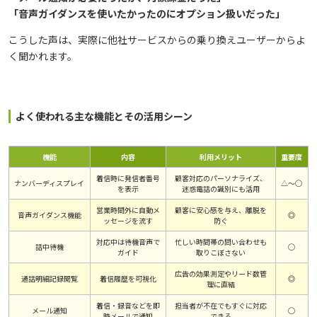
「音声ガイダンスを使いたかったのにオプション扱いだった」
こうした声は、実際に他社サービスからの乗り換えユーザーからよ
く聞かれます。
よく使われる主な機能とその活用シーン
機能
内容
利用メリット
重要度
着信時に発信者番号
顧客対応のパーソナライズ、
ナンバーディスプレイ
△〜◯
を表示
迷惑電話の識別にも活用
営業時間外に自動メ
顧客に安心感を与え、離脱を
音声ガイダンス機能
◎
ッセージを流す
防ぐ
対応中は待機音声で
忙しい時間帯の問い合わせも
話中待機
◯
ガイド
取りこぼさない
広告の効果測定やリード数管
通話明細記録閲覧
着信履歴を可視化
◎
理に直結
着信・録音などを即
担当者が不在でもすぐに対応
メール通知
◯
時メールで通知
できる