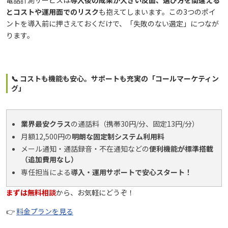
とコストや運用面でのリスク
も抱えてしまいます。この3つのポイ
ントを導入前に押さえておくだけで、「失敗のない選定」につなが
ります。
📞 コストも機能も安心。サポートも充実の「コールマーケティン
グ」
業界最安クラス
の通話料（携帯30円/分、固定13円/分）
月額12,500円の
明朗な固定制システム利用料
メール通知・通話録音・不在通知などの
便利機能が標準搭載
（追加費用なし）
専任担当による
導入・運用サポートで安心スタート！
まずは無料相談
から、お気軽にどうぞ！
👉
料金プランを見る