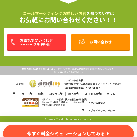
＼
コールマーケティングの詳しい内容
を知りたい方は／
お気軽にお問い合わせください！！
お電話で問い合わせ
お問い合わせ
10:00～18:00
（
土日・祝日
を除く）
稼動実績6,300番号突破のコールマーケティングが、広告ご担当者様のお悩みを解決いたします！
詳しくはお問い合わせ下さい！
アンダス株式会社
福岡県福岡市中央区警固2-16-6 フィットけやき602号
運営会社
【電気通信事業者】H-06-01937
サービス
機能
料金プラン
導入事例
よくある質問
コラム
当サイトでは、お客様の個人情報を安全に送受
信するために暗号化通信プロトコルである、
運営会社情報
SSLを利用しております。
プライバシーポリシー
Copyright(c) andus Inc, All rights reserved.
今すぐ料金シミュレーションしてみる