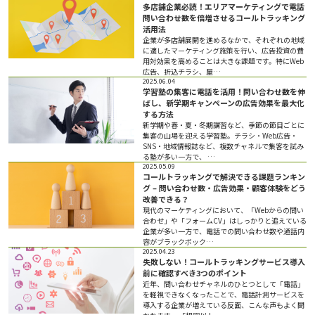
多店舗企業必読！エリアマーケティングで電話
問い合わせ数を倍増させるコールトラッキング
活用法
企業が多店舗展開を進めるなかで、それぞれの地域
に適したマーケティング施策を行い、広告投資の費
用対効果を高めることは大きな課題です。特にWeb
広告、折込チラシ、屋…
2025.06.04
学習塾の集客に電話を活用！問い合わせ数を伸
ばし、新学期キャンペーンの広告効果を最大化
する方法
新学期や春・夏・冬期講習など、季節の節目ごとに
集客の山場を迎える学習塾。チラシ・Web広告・
SNS・地域情報誌など、複数チャネルで集客を試み
る塾が多い一方で、 …
2025.05.09
コールトラッキングで解決できる課題ランキン
グ – 問い合わせ数・広告効果・顧客体験をどう
改善できる？
現代のマーケティングにおいて、「Webからの問い
合わせ」や「フォームCV」はしっかりと追えている
企業が多い一方で、電話での問い合わせ数や通話内
容がブラックボック…
2025.04.23
失敗しない！コールトラッキングサービス導入
前に確認すべき3つのポイント
近年、問い合わせチャネルのひとつとして「電話」
を軽視できなくなったことで、電話計測サービスを
導入する企業が増えている反面、こんな声もよく聞