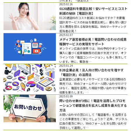
かれます。 「想定以上…
2025.02.26
0120通話料を徹底比較！安いサービスとコスト
削減の秘訣【電話計測】
0120通話料のコスト削減にお悩みですか？主要電
話計測サービスの料金を徹底比較し、最も安い選び
方と費用を抑える秘訣を解説。Webマーケティング
担当者必見！
2025.02.07
メディア運営者様必見！電話問い合わせの成果
報酬サービスの実現をサポート
オンライン広告の世界では、Web予約やオンライン
購入に基づく成果報酬型の広告が主流ですが、オフ
ラインでの「電話コンバージョン」も多く発生して
います。特に、緊急性…
2025.01.24
B2B企業必見！法人向け問い合わせを増やす
「電話計測」の活用法
企業運営に必要なモノやサービスであるB2B商材の
販売では、Webフォームやメール問い合わせだけで
はなく、電話を活用した相談や問い合わせが重要な
役割を果たします。…
2025.01.09
問い合わせ数が3倍に！電話を活用したプロモ
ーションで顧客接点を拡大し成果を最大化する
方法
お問い合わせの窓口として「電話番号」を活用する
ことの重要性をご存じでしょうか？ 近年、デジタル
広告の普及に伴い、Webフォームを主な問い合わせ
手段として運用して…