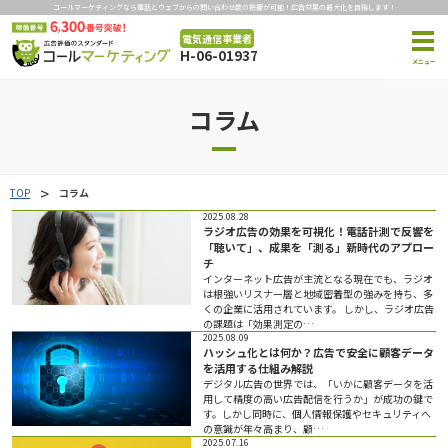
コールマーケティングなら電話とウェブからの問い合わせ数の把握が可能！広告効果の最大化を目指します！
電気通信事業者
H-06-01937
コラム
TOP
コラム
2025.08.28
ラジオ広告の効果を可視化！電話計測で反響を
「聴いて」、成果を「測る」新時代のアプロー
チ
インターネット広告が主流となる現在でも、ラジオ
は根強いリスナー層と地域密着型の強みを持ち、多
くの企業に活用されています。 しかし、ラジオ広告
の課題は「効果測定の…
2025.08.09
ハッシュ化とは何か？広告で安全に顧客データ
を活用する仕組み解説
デジタル広告の世界では、「いかに顧客データを活
用して精度の高い広告配信を行うか」が成功の鍵で
す。しかし同時に、個人情報保護やセキュリティへ
の意識が年々高まり、顧…
2025.07.16