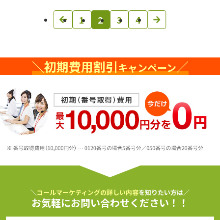
投
1
2
3
4
稿
ナ
＼
初期費用割引
／
キャンペーン
ビ
ゲ
ー
シ
ョ
ン
＼
コールマーケティングの詳しい内容
を知りたい方は／
お気軽にお問い合わせください！！